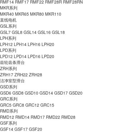
RMF14
RMF17
RMF22
RMF28R
RMF28RN
MKR系列
MKR40
MKR65
MKR80
MKR110
直线电机
GSL系列
GSL7
GSL8
GSL14
GSL16
GSL18
LPH系列
LPH12
LPH14
LPH16
LPH20
LPD系列
LPD12
LPD14
LPD16
LPD20
齿轮齿条滑台
ZRH系列
ZRH17
ZRH22
ZRH28
洁净室型滑台
GSD系列
GSD6
GSD8
GSD10
GSD14
GSD17
GSD20
GRC系列
GRC5
GRC8
GRC12
GRC15
RMD系列
RMD12
RMD14
RMD17
RMD22
RMD28
GSF系列
GSF14
GSF17
GSF20