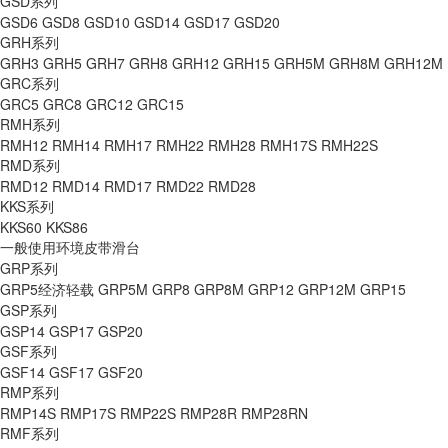
GSD系列
GSD6
GSD8
GSD10
GSD14
GSD17
GSD20
GRH系列
GRH3
GRH5
GRH7
GRH8
GRH12
GRH15
GRH5M
GRH8M
GRH12M
GRC系列
GRC5
GRC8
GRC12
GRC15
RMH系列
RMH12
RMH14
RMH17
RMH22
RMH28
RMH17S
RMH22S
RMD系列
RMD12
RMD14
RMD17
RMD22
RMD28
KKS系列
KKS60
KKS86
一般使用环境皮带滑台
GRP系列
GRP5经济轻载
GRP5M
GRP8
GRP8M
GRP12
GRP12M
GRP15
GSP系列
GSP14
GSP17
GSP20
GSF系列
GSF14
GSF17
GSF20
RMP系列
RMP14S
RMP17S
RMP22S
RMP28R
RMP28RN
RMF系列