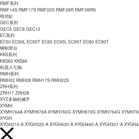
RMF系列
RMF14S
RMF17S
RMF22S
RMF28R
RMF28RN
电动缸
GEC系列
GEC5
GEC8
GEC12
EC系列
EC50
EC50L
EC50T
EC65
EC65L
EC65T
EC80
EC80T
钢制滑台
KKS系列
KKS60
KKS86
机器人七轴
RMH系列
RMH22
RMH28
RMH17S
RMH22S
ZRH系列
ZRH17
ZRH28
XYZ多轴机械手
XYMH
XYMH764A
XYMH876A
XYMH760G
XYMH870G
XYMH764G
XYMH76
XYGH
XYGH210-A
XYGH320-A
XYGH430-A
XYGH440-A
XYGH321-A
XYGH4