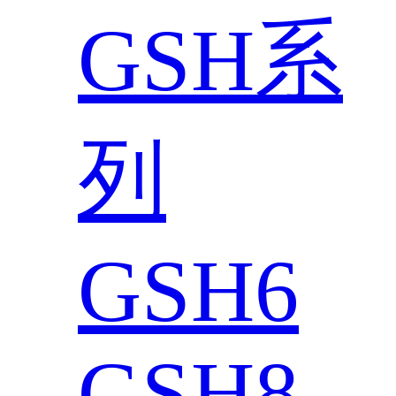
GSH系
列
GSH6
GSH8