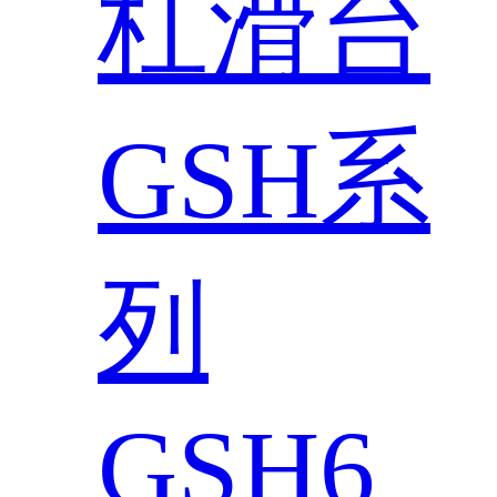
杠滑台
GSH系
列
GSH6