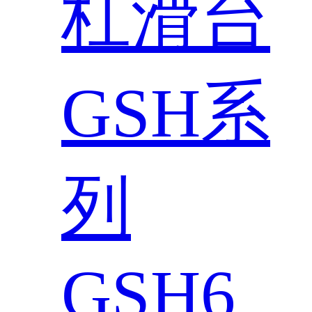
杠滑台
GSH系
列
GSH6