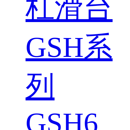
杠滑台
GSH系
列
GSH6