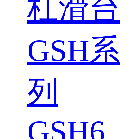
杠滑台
GSH系
列
GSH6