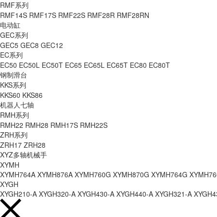
RMF系列
RMF14S
RMF17S
RMF22S
RMF28R
RMF28RN
电动缸
GEC系列
GEC5
GEC8
GEC12
EC系列
EC50
EC50L
EC50T
EC65
EC65L
EC65T
EC80
EC80T
钢制滑台
KKS系列
KKS60
KKS86
机器人七轴
RMH系列
RMH22
RMH28
RMH17S
RMH22S
ZRH系列
ZRH17
ZRH28
XYZ多轴机械手
XYMH
XYMH764A
XYMH876A
XYMH760G
XYMH870G
XYMH764G
XYMH76
XYGH
XYGH210-A
XYGH320-A
XYGH430-A
XYGH440-A
XYGH321-A
XYGH4