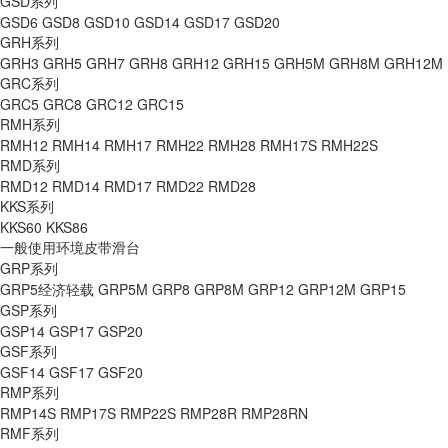
GSD系列
GSD6
GSD8
GSD10
GSD14
GSD17
GSD20
GRH系列
GRH3
GRH5
GRH7
GRH8
GRH12
GRH15
GRH5M
GRH8M
GRH12M
GRC系列
GRC5
GRC8
GRC12
GRC15
RMH系列
RMH12
RMH14
RMH17
RMH22
RMH28
RMH17S
RMH22S
RMD系列
RMD12
RMD14
RMD17
RMD22
RMD28
KKS系列
KKS60
KKS86
一般使用环境皮带滑台
GRP系列
GRP5经济轻载
GRP5M
GRP8
GRP8M
GRP12
GRP12M
GRP15
GSP系列
GSP14
GSP17
GSP20
GSF系列
GSF14
GSF17
GSF20
RMP系列
RMP14S
RMP17S
RMP22S
RMP28R
RMP28RN
RMF系列