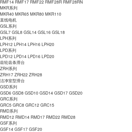
RMF14
RMF17
RMF22
RMF28R
RMF28RN
MKR系列
MKR40
MKR65
MKR80
MKR110
直线电机
GSL系列
GSL7
GSL8
GSL14
GSL16
GSL18
LPH系列
LPH12
LPH14
LPH16
LPH20
LPD系列
LPD12
LPD14
LPD16
LPD20
齿轮齿条滑台
ZRH系列
ZRH17
ZRH22
ZRH28
洁净室型滑台
GSD系列
GSD6
GSD8
GSD10
GSD14
GSD17
GSD20
GRC系列
GRC5
GRC8
GRC12
GRC15
RMD系列
RMD12
RMD14
RMD17
RMD22
RMD28
GSF系列
GSF14
GSF17
GSF20