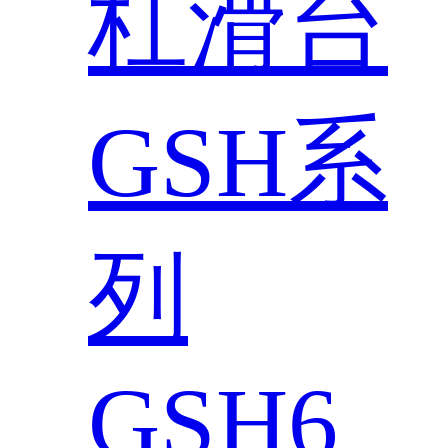
杠滑台
GSH系
列
GSH6