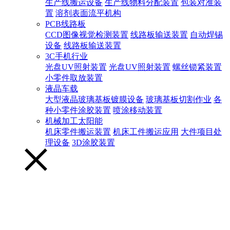
生产线搬运设备
生产线物料分配装置
包装对准装
置
溶剂表面流平机构
PCB线路板
CCD图像视觉检测装置
线路板输送装置
自动焊锡
设备
线路板输送装置
3C手机行业
光盘UV照射装置
光盘UV照射装置
螺丝锁紧装置
小零件取放装置
液晶车载
大型液晶玻璃基板镀膜设备
玻璃基板切割作业
各
种小零件涂胶装置
喷涂移动装置
机械加工太阳能
机床零件搬运装置
机床工件搬运应用
大件项目处
理设备
3D涂胶装置