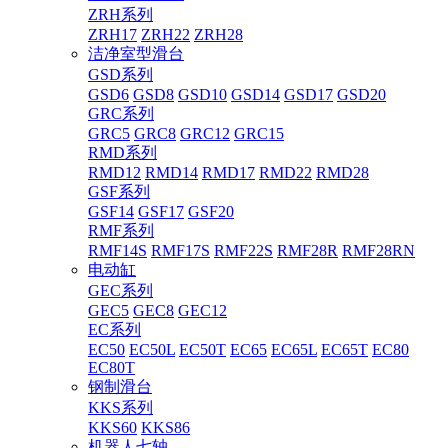
ZRH系列
ZRH17
ZRH22
ZRH28
洁净室型滑台
GSD系列
GSD6
GSD8
GSD10
GSD14
GSD17
GSD20
GRC系列
GRC5
GRC8
GRC12
GRC15
RMD系列
RMD12
RMD14
RMD17
RMD22
RMD28
GSF系列
GSF14
GSF17
GSF20
RMF系列
RMF14S
RMF17S
RMF22S
RMF28R
RMF28RN
电动缸
GEC系列
GEC5
GEC8
GEC12
EC系列
EC50
EC50L
EC50T
EC65
EC65L
EC65T
EC80
EC80T
钢制滑台
KKS系列
KKS60
KKS86
机器人七轴