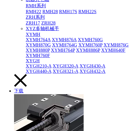
RMH系列
RMH22
RMH28
RMH17S
RMH22S
ZRH系列
ZRH17
ZRH28
XYZ多轴机械手
XYMH
XYMH764A
XYMH876A
XYMH760G
XYMH870G
XYMH764G
XYMH760P
XYMH876G
XYMH880P
XYMH764P
XYMH886P
XYMH640F
XYMH760F
XYGH
XYGH210-A
XYGH320-A
XYGH430-A
XYGH440-A
XYGH321-A
XYGH432-A
下载