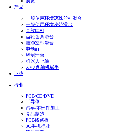
展览
产品
一般使用环境滚珠丝杠滑台
一般使用环境皮带滑台
直线电机
齿轮齿条滑台
洁净室型滑台
电动缸
钢制滑台
机器人七轴
XYZ多轴机械手
下载
行业
PCB/CD/DVD
半导体
汽车/零部件加工
食品制造
PCB线路板
3C手机行业