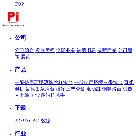
TOP
公司
公司简介
发展历程
全球业务
最新消息
最新产品
公司新
闻
展览
产品
一般使用环境滚珠丝杠滑台
一般使用环境皮带滑台
直线
电机
齿轮齿条滑台
洁净室型滑台
电动缸
钢制滑台
机器
人七轴
XYZ多轴机械手
下载
2D/3D CAD 数据
行业