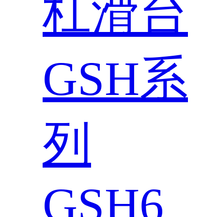
杠滑台
GSH系
列
GSH6