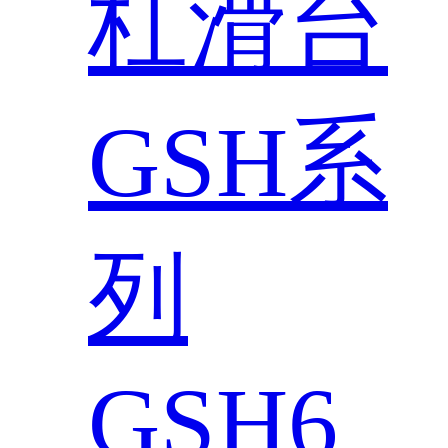
杠滑台
GSH系
列
GSH6