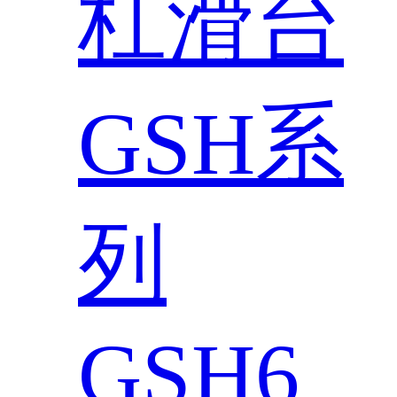
杠滑台
GSH系
列
GSH6