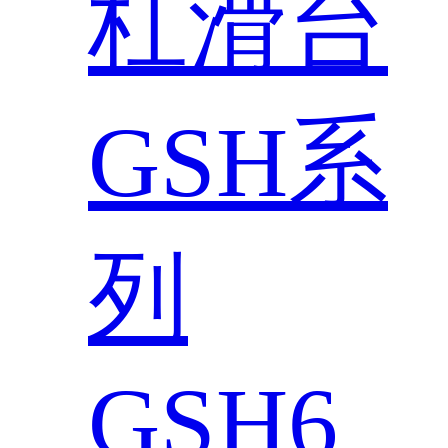
杠滑台
GSH系
列
GSH6