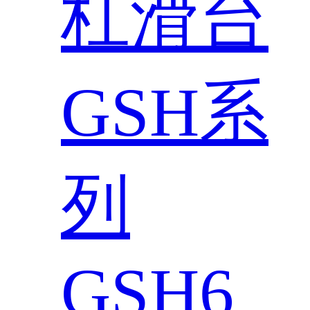
杠滑台
GSH系
列
GSH6