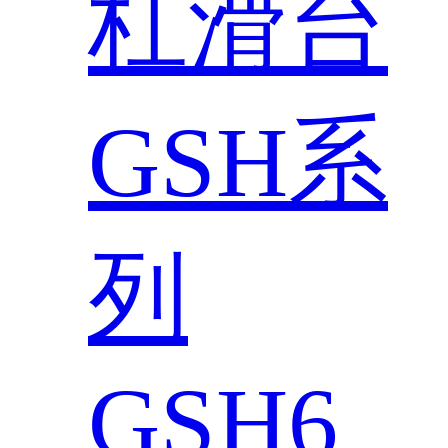
杠滑台
GSH系
列
GSH6