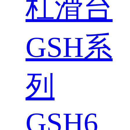
杠滑台
GSH系
列
GSH6