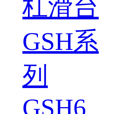
杠滑台
GSH系
列
GSH6